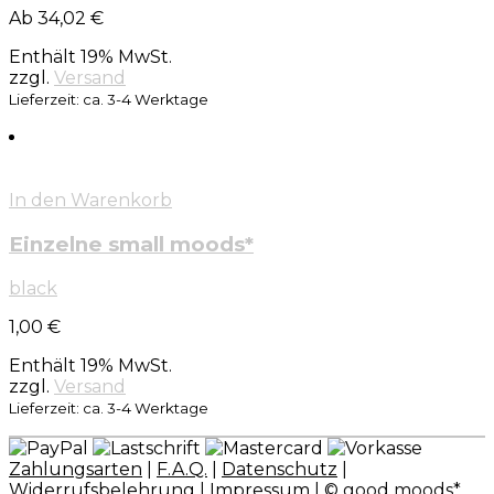
Ab 34,02 €
Enthält 19% MwSt.
zzgl.
Versand
Lieferzeit: ca. 3-4 Werktage
In den Warenkorb
Einzelne small moods*
black
1,00
€
Enthält 19% MwSt.
zzgl.
Versand
Lieferzeit: ca. 3-4 Werktage
Zahlungsarten
|
F.A.Q.
|
Datenschutz
|
Widerrufsbelehrung
|
Impressum
| © good moods*