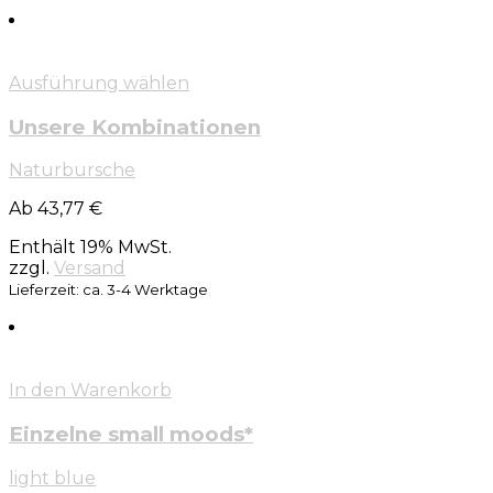
Ausführung wählen
Unsere Kombinationen
Naturbursche
Ab 43,77 €
Enthält 19% MwSt.
zzgl.
Versand
Lieferzeit: ca. 3-4 Werktage
In den Warenkorb
Einzelne small moods*
light blue