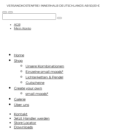
VERSANDKOSTENFREI INNERHALB DEUTSCHLANDS AB 50,00 €
AGB
Mein Konto
Home
Shop
Unsere Kombinationen
Einzelne small moods*
Lichterketten & Pendel
Gutscheine
Create your own
small moods*
Galerie
Über uns
Kontakt
Jetzt Händler werden
Store Locator
Downloads