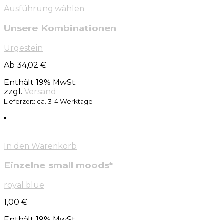
Ausführung wählen
Unsere Kombinationen
Urgestein
Ab 34,02 €
Enthält 19% MwSt.
zzgl.
Versand
Lieferzeit: ca. 3-4 Werktage
In den Warenkorb
Einzelne small moods*
royal blue
1,00
€
Enthält 19% MwSt.