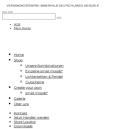
VERSANDKOSTENFREI INNERHALB DEUTSCHLANDS AB 50,00 €
AGB
Mein Konto
Home
Shop
Unsere Kombinationen
Einzelne small moods*
Lichterketten & Pendel
Gutscheine
Create your own
small moods*
Galerie
Über uns
Kontakt
Jetzt Händler werden
Store Locator
Downloads