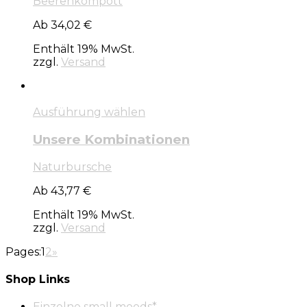
Beerenkompott
Ab 34,02 €
Enthält 19% MwSt.
zzgl.
Versand
Ausführung wählen
Unsere Kombinationen
Naturbursche
Ab 43,77 €
Enthält 19% MwSt.
zzgl.
Versand
Pages:
1
2
»
Shop Links
Einzelne small moods*