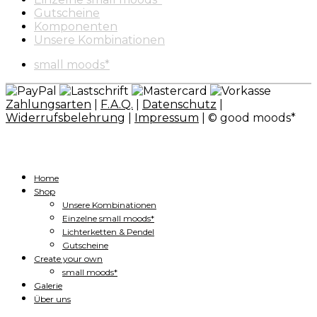
Gutscheine
Komponenten
Unsere Kombinationen
small moods*
Zahlungsarten
|
F.A.Q.
|
Datenschutz
|
Widerrufsbelehrung
|
Impressum
| © good moods*
Home
Shop
Unsere Kombinationen
Einzelne small moods*
Lichterketten & Pendel
Gutscheine
Create your own
small moods*
Galerie
Über uns