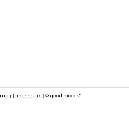
hrung
|
Impressum
| © good moods*