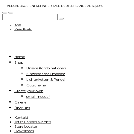
VERSANDKOSTENFREI INNERHALB DEUTSCHLANDS AB 50,00 €
AGB
Mein Konto
Home
Shop
Unsere Kombinationen
Einzelne small moods*
Lichterketten & Pendel
Gutscheine
Create your own
small moods*
Galerie
Über uns
Kontakt
Jetzt Händler werden
Store Locator
Downloads