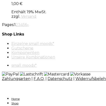
1,00
€
Enthält 19% MwSt.
zzgl.
Versand
Pages:
1
2
3
4
5
6
»
Shop Links
Einzelne small moods*
Gutscheine
Komponenten
Unsere Kombinationen
small moods*
Zahlungsarten
|
F.A.Q.
|
Datenschutz
|
Widerrufsbele
Home
Shop