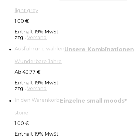
light grey
1,00
€
Enthält 19% MwSt.
zzgl.
Versand
Ausführung wählen
Unsere Kombinationen
Wunderbare Jahre
Ab 43,77 €
Enthält 19% MwSt.
zzgl.
Versand
In den Warenkorb
Einzelne small moods*
stone
1,00
€
Enthält 19% MwSt.