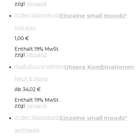
zzgl.
Versand
In den Warenkorb
Einzelne small moods*
mid grey
1,00
€
Enthält 19% MwSt.
zzgl.
Versand
Ausführung wählen
Unsere Kombinationen
Milch & Honig
Ab 34,02 €
Enthält 19% MwSt.
zzgl.
Versand
In den Warenkorb
Einzelne small moods*
anthracite