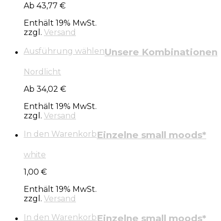
Ab 43,77 €
Enthält 19% MwSt.
zzgl.
Versand
Ausführung wählen
Unsere Kombinationen
Nordlicht
Ab 34,02 €
Enthält 19% MwSt.
zzgl.
Versand
In den Warenkorb
Einzelne small moods*
white
1,00
€
Enthält 19% MwSt.
zzgl.
Versand
In den Warenkorb
Einzelne small moods*