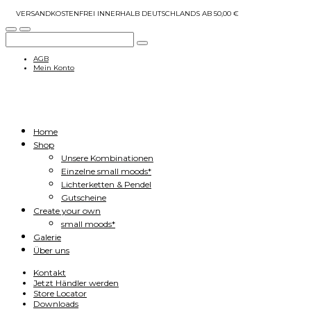
VERSANDKOSTENFREI INNERHALB DEUTSCHLANDS AB 50,00 €
AGB
Mein Konto
Home
Shop
Unsere Kombinationen
Einzelne small moods*
Lichterketten & Pendel
Gutscheine
Create your own
small moods*
Galerie
Über uns
Kontakt
Jetzt Händler werden
Store Locator
Downloads