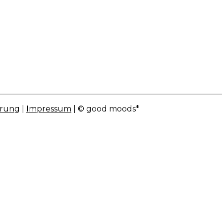
hrung
|
Impressum
| © good moods*