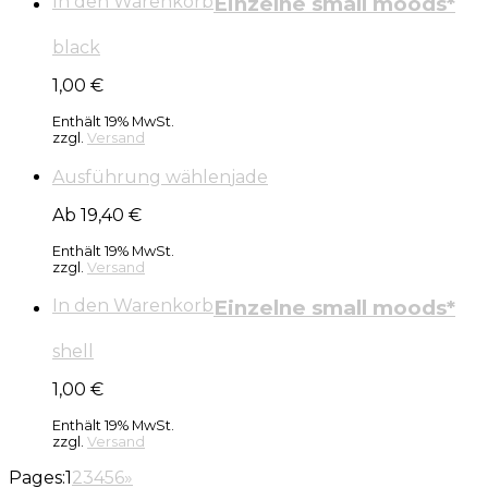
In den Warenkorb
Einzelne small moods*
black
1,00
€
Enthält 19% MwSt.
zzgl.
Versand
Ausführung wählen
jade
Ab 19,40 €
Enthält 19% MwSt.
zzgl.
Versand
In den Warenkorb
Einzelne small moods*
shell
1,00
€
Enthält 19% MwSt.
zzgl.
Versand
Pages:
1
2
3
4
5
6
»