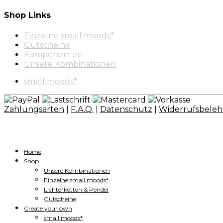
Shop Links
Einzelne small moods*
Gutscheine
Komponenten
Unsere Kombinationen
small moods*
Zahlungsarten
|
F.A.Q.
|
Datenschutz
|
Widerrufsbele
Home
Shop
Unsere Kombinationen
Einzelne small moods*
Lichterketten & Pendel
Gutscheine
Create your own
small moods*