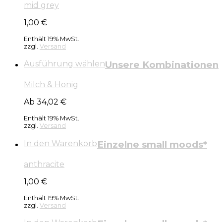
mid grey
1,00
€
Enthält 19% MwSt.
zzgl.
Versand
Ausführung wählen
Unsere Kombinationen
Milch & Honig
Ab 34,02 €
Enthält 19% MwSt.
zzgl.
Versand
In den Warenkorb
Einzelne small moods*
anthracite
1,00
€
Enthält 19% MwSt.
zzgl.
Versand