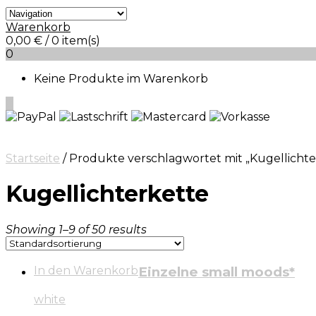
Warenkorb
0,00
€
/ 0 item(s)
0
Keine Produkte im Warenkorb
0
Startseite
/ Produkte verschlagwortet mit „Kugellichte
Kugellichterkette
Showing 1–9 of 50 results
In den Warenkorb
Einzelne small moods*
white