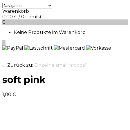
Warenkorb
0,00
€
/ 0 item(s)
0
Keine Produkte im Warenkorb
0
‹ Zurück zu:
Einzelne small moods*
soft pink
1,00
€