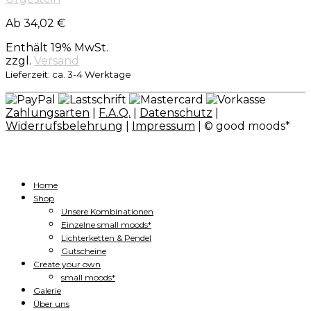
Ab 34,02 €
Enthält 19% MwSt.
zzgl.
Versand
Lieferzeit: ca. 3-4 Werktage
Zahlungsarten
|
F.A.Q.
|
Datenschutz
|
Widerrufsbelehrung
|
Impressum
| © good moods*
Home
Shop
Unsere Kombinationen
Einzelne small moods*
Lichterketten & Pendel
Gutscheine
Create your own
small moods*
Galerie
Über uns