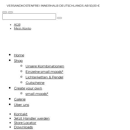
VERSANDKOSTENFREI INNERHALB DEUTSCHLANDS AB 50,00 €
AGB
Mein Konto
Home
Shop
Unsere Kombinationen
Einzelne small moods*
Lichterketten & Pendel
Gutscheine
Create your own
small moods*
Galerie
Über uns
Kontakt
Jetzt Händler werden
Store Locator
Downloads