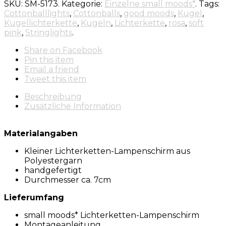
SKU:
SM-5173
.
Kategorie:
Einzelne small moods*
.
Tags:
Cottonballlights
,
Cottonballs
,
good moods
,
Kugel
,
Kugellichterkette
,
Kugeln
,
Lichterkette
,
rosa
,
soft
pink
,
Stringlights
.
Share
on Facebook
Pin
this item
Email
a friend
Tweet
this item
Beschreibung
Zusätzliche Information
Materialangaben
Kleiner Lichterketten-Lampenschirm aus
Polyestergarn
handgefertigt
Durchmesser ca. 7cm
Lieferumfang
small moods* Lichterketten-Lampenschirm
Montageanleitung