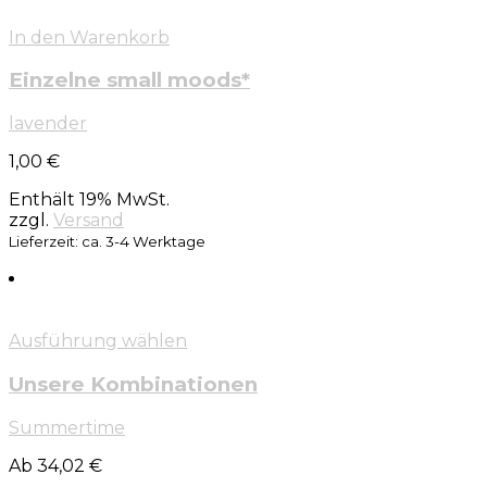
In den Warenkorb
Einzelne small moods*
lavender
1,00
€
Enthält 19% MwSt.
zzgl.
Versand
Lieferzeit: ca. 3-4 Werktage
Ausführung wählen
Unsere Kombinationen
Summertime
Ab 34,02 €