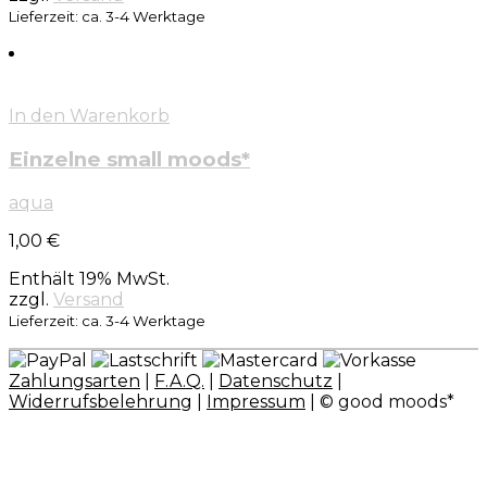
Lieferzeit: ca. 3-4 Werktage
In den Warenkorb
Einzelne small moods*
aqua
1,00
€
Enthält 19% MwSt.
zzgl.
Versand
Lieferzeit: ca. 3-4 Werktage
Zahlungsarten
|
F.A.Q.
|
Datenschutz
|
Widerrufsbelehrung
|
Impressum
| © good moods*