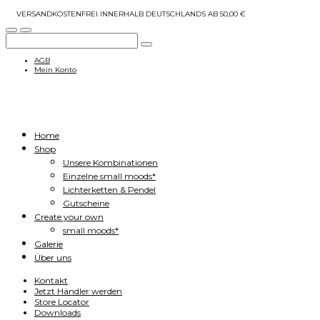
VERSANDKOSTENFREI INNERHALB DEUTSCHLANDS AB 50,00 €
AGB
Mein Konto
Home
Shop
Unsere Kombinationen
Einzelne small moods*
Lichterketten & Pendel
Gutscheine
Create your own
small moods*
Galerie
Über uns
Kontakt
Jetzt Händler werden
Store Locator
Downloads