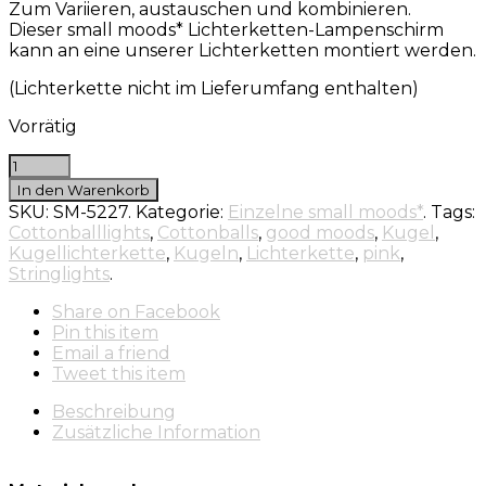
Zum Variieren, austauschen und kombinieren.
Dieser small moods* Lichterketten-Lampenschirm
kann an eine unserer Lichterketten montiert werden.
(Lichterkette nicht im Lieferumfang enthalten)
Vorrätig
In den Warenkorb
SKU:
SM-5227
.
Kategorie:
Einzelne small moods*
.
Tags:
Cottonballlights
,
Cottonballs
,
good moods
,
Kugel
,
Kugellichterkette
,
Kugeln
,
Lichterkette
,
pink
,
Stringlights
.
Share
on Facebook
Pin
this item
Email
a friend
Tweet
this item
Beschreibung
Zusätzliche Information