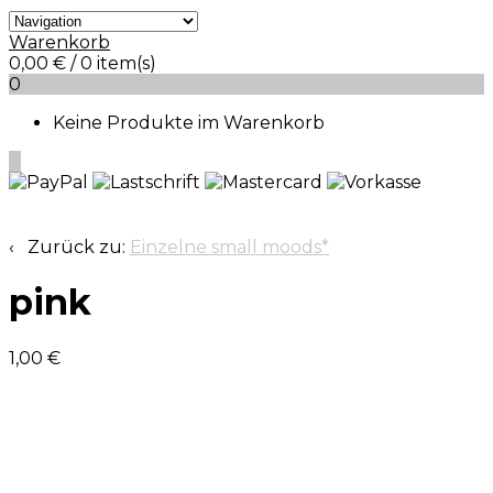
Warenkorb
0,00
€
/ 0 item(s)
0
Keine Produkte im Warenkorb
0
‹ Zurück zu:
Einzelne small moods*
pink
1,00
€