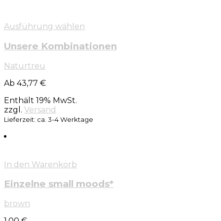
Ausführung wählen
Unsere Kombinationen
Naturtreu
Ab 43,77 €
Enthält 19% MwSt.
zzgl.
Versand
Lieferzeit: ca. 3-4 Werktage
In den Warenkorb
Einzelne small moods*
brown
1,00
€