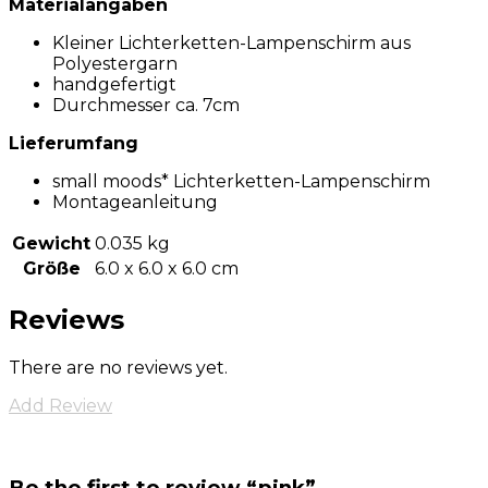
Materialangaben
Kleiner Lichterketten-Lampenschirm aus
Polyestergarn
handgefertigt
Durchmesser ca. 7cm
Lieferumfang
small moods* Lichterketten-Lampenschirm
Montageanleitung
Gewicht
0.035 kg
Größe
6.0 x 6.0 x 6.0 cm
Reviews
There are no reviews yet.
Add Review
Be the first to review “pink”