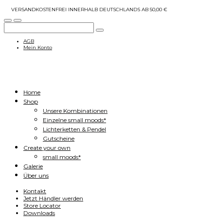
VERSANDKOSTENFREI INNERHALB DEUTSCHLANDS AB 50,00 €
AGB
Mein Konto
Home
Shop
Unsere Kombinationen
Einzelne small moods*
Lichterketten & Pendel
Gutscheine
Create your own
small moods*
Galerie
Über uns
Kontakt
Jetzt Händler werden
Store Locator
Downloads