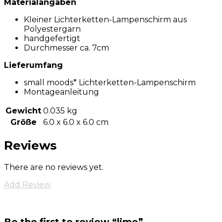
Materialangaben
Kleiner Lichterketten-Lampenschirm aus
Polyestergarn
handgefertigt
Durchmesser ca. 7cm
Lieferumfang
small moods* Lichterketten-Lampenschirm
Montageanleitung
Gewicht
0.035 kg
Größe
6.0 x 6.0 x 6.0 cm
Reviews
There are no reviews yet.
Add Review
Be the first to review “lime”