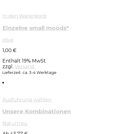
In den Warenkorb
Einzelne small moods*
olive
1,00
€
Enthält 19% MwSt.
zzgl.
Versand
Lieferzeit: ca. 3-4 Werktage
Ausführung wählen
Unsere Kombinationen
Naturtreu
Ab 43,77 €