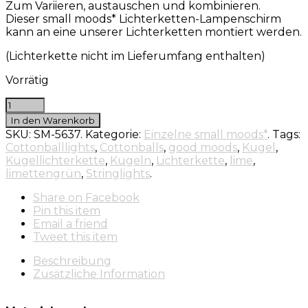
Zum Variieren, austauschen und kombinieren.
Dieser small moods* Lichterketten-Lampenschirm
kann an eine unserer Lichterketten montiert werden.
(Lichterkette nicht im Lieferumfang enthalten)
Vorrätig
In den Warenkorb
SKU:
SM-5637
.
Kategorie:
Einzelne small moods*
.
Tags:
Cottonballlights
,
Cottonballs
,
good moods
,
Kugel
,
Kugellichterkette
,
Kugeln
,
Lichterkette
,
lime
,
limettengrün
,
Stringlights
.
Share
on Facebook
Pin
this item
Email
a friend
Tweet
this item
Beschreibung
Zusätzliche Information