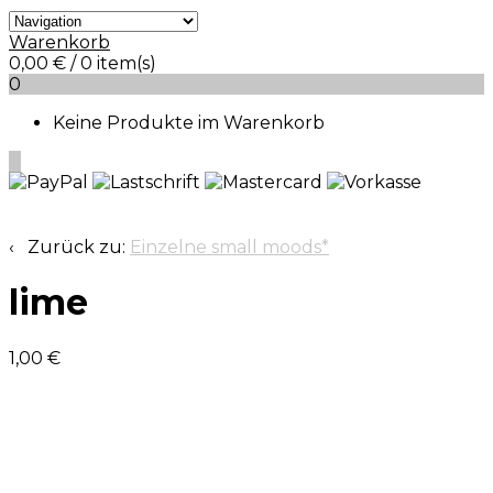
Warenkorb
0,00
€
/ 0 item(s)
0
Keine Produkte im Warenkorb
0
‹ Zurück zu:
Einzelne small moods*
lime
1,00
€