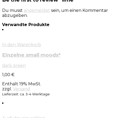
Du musst
angemeldet
sein, um einen Kommentar
abzugeben.
Verwandte Produkte
In den Warenkorb
Einzelne small moods*
dark green
1,00
€
Enthält 19% MwSt.
zzgl.
Versand
Lieferzeit: ca. 3-4 Werktage