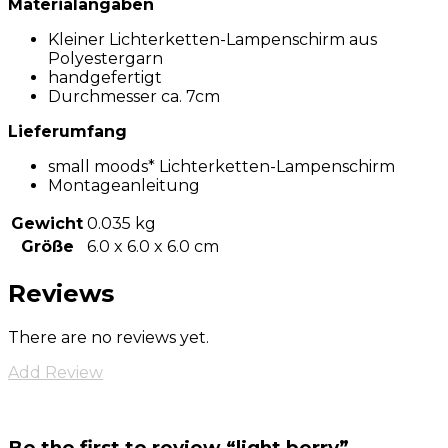
Materialangaben
Kleiner Lichterketten-Lampenschirm aus
Polyestergarn
handgefertigt
Durchmesser ca. 7cm
Lieferumfang
small moods* Lichterketten-Lampenschirm
Montageanleitung
Gewicht
0.035 kg
Größe
6.0 x 6.0 x 6.0 cm
Reviews
There are no reviews yet.
Add Review
Be the first to review “light berry”