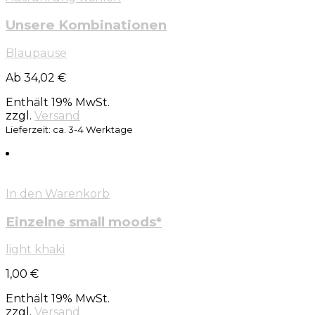
Unsere Kombinationen
Blaupause
Ab 34,02 €
Enthält 19% MwSt.
zzgl.
Versand
Lieferzeit: ca. 3-4 Werktage
In den Warenkorb
Einzelne small moods*
light khaki
1,00
€
Enthält 19% MwSt.
zzgl.
Versand