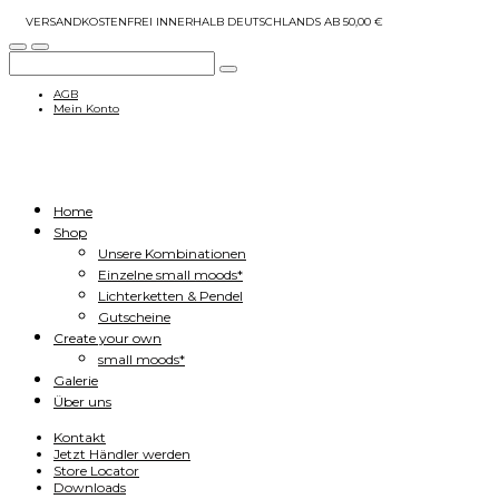
VERSANDKOSTENFREI INNERHALB DEUTSCHLANDS AB 50,00 €
AGB
Mein Konto
Home
Shop
Unsere Kombinationen
Einzelne small moods*
Lichterketten & Pendel
Gutscheine
Create your own
small moods*
Galerie
Über uns
Kontakt
Jetzt Händler werden
Store Locator
Downloads