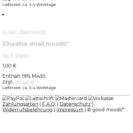
Lieferzeit: ca. 3-4 Werktage
In den Warenkorb
Einzelne small moods*
dark green
1,00
€
Enthält 19% MwSt.
zzgl.
Versand
Lieferzeit: ca. 3-4 Werktage
Zahlungsarten
|
F.A.Q.
|
Datenschutz
|
Widerrufsbelehrung
|
Impressum
| © good moods*