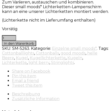
Zum Variieren, austauschen und kombinieren.
Dieser small moods* Lichterketten-Lampenschirm
kann an eine unserer Lichterketten montiert werden.
(Lichterkette nicht im Lieferumfang enthalten)
Vorrätig
In den Warenkorb
SKU:
SM-5263
.
Kategorie:
Einzelne small moods*
.
Tags:
Cottonballlights
,
Cottonballs
,
good moods
,
helle
Beere
,
Kugel
,
Kugellichterkette
,
Kugeln
,
Lichterkette
,
light berry
,
Stringlights
.
Share
on Facebook
Pin
this item
Email
a friend
Tweet
this item
Beschreibung
Zusätzliche Information