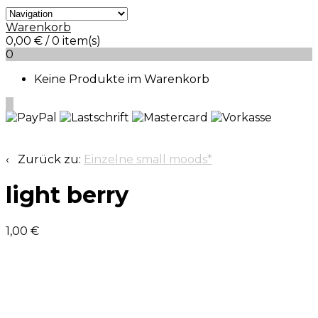
Warenkorb
0,00
€
/ 0 item(s)
0
Keine Produkte im Warenkorb
0
‹ Zurück zu:
Einzelne small moods*
light berry
1,00
€