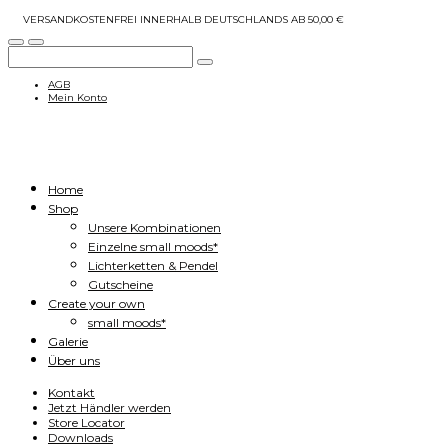
VERSANDKOSTENFREI INNERHALB DEUTSCHLANDS AB 50,00 €
AGB
Mein Konto
Home
Shop
Unsere Kombinationen
Einzelne small moods*
Lichterketten & Pendel
Gutscheine
Create your own
small moods*
Galerie
Über uns
Kontakt
Jetzt Händler werden
Store Locator
Downloads