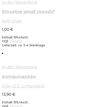
In den Warenkorb
Einzelne small moods*
light khaki
1,00
€
Enthält 19% MwSt.
zzgl.
Versand
Lieferzeit: ca. 3-4 Werktage
In den Warenkorb
Komponenten
20er LED Lichterkette
13,90
€
Enthält 19% MwSt.
zzgl.
Versand