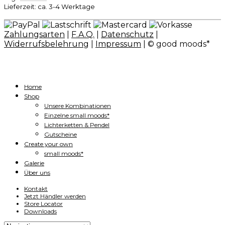
Lieferzeit: ca. 3-4 Werktage
Zahlungsarten
|
F.A.Q.
|
Datenschutz
|
Widerrufsbelehrung
|
Impressum
| © good moods*
Home
Shop
Unsere Kombinationen
Einzelne small moods*
Lichterketten & Pendel
Gutscheine
Create your own
small moods*
Galerie
Über uns
Kontakt
Jetzt Händler werden
Store Locator
Downloads