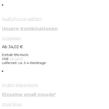
Ausführung wählen
Unsere Kombinationen
Urgestein
Ab 34,02 €
Enthält 19% MwSt.
zzgl.
Versand
Lieferzeit: ca. 3-4 Werktage
In den Warenkorb
Einzelne small moods*
royal blue