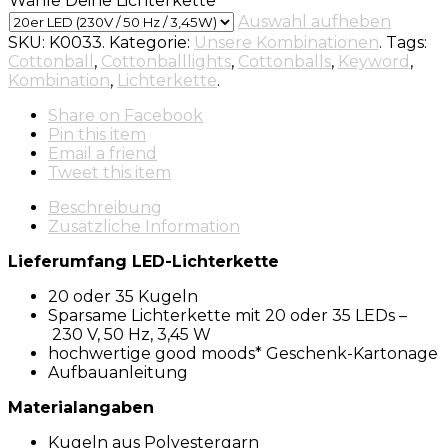
Wähle Deine Lichterkette
Auswahl aufheben
SKU:
K0033
.
Kategorie:
Unsere Kombinationen
.
Tags:
Cottonball
,
Cottonballlights
,
Cottonballs
,
Keyword
,
Kombination
,
Lichterkette
.
Share
on Facebook
Pin
this item
Email
a friend
Tweet
this item
Beschreibung
Zusätzliche Information
Lieferumfang LED-Lichterkette
20 oder 35 Kugeln
Sparsame Lichterkette mit 20 oder 35 LEDs –
230 V, 50 Hz, 3,45 W
hochwertige good moods* Geschenk-Kartonage
Aufbauanleitung
Materialangaben
Kugeln aus Polyestergarn